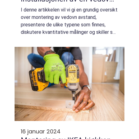
og er avgjørende for å sikre
I denne artikkelen vil vi gi en grundig oversikt
trygg og effektiv drift
over montering av vedovn avstand,
presentere de ulike typene som finnes,
diskutere kvantitative målinger og skiller seg
mellom dem, samt gi en historisk
gjennomgang av fordeler og ulemper.
Montering av...
16 januar 2024