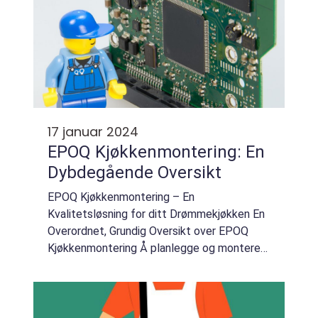
17 januar 2024
EPOQ Kjøkkenmontering: En
Dybdegående Oversikt
EPOQ Kjøkkenmontering – En
Kvalitetsløsning for ditt Drømmekjøkken En
Overordnet, Grundig Oversikt over EPOQ
Kjøkkenmontering Å planlegge og montere
et nytt kjøkken kan være en omfattende og
tidkrevende prosess. Heldigvis har EPOQ
kjøkkenmonter...