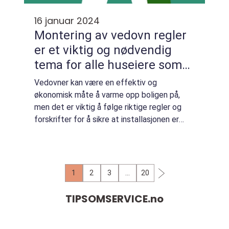
16 januar 2024
Montering av vedovn regler
er et viktig og nødvendig
tema for alle huseiere som
vurderer å installere en
Vedovner kan være en effektiv og
vedovn i hjemmet sitt
økonomisk måte å varme opp boligen på,
men det er viktig å følge riktige regler og
forskrifter for å sikre at installasjonen er
trygg og lovlig. I denne artikkelen vil vi gi en
grundig oversikt over reglene for monter...
1
2
3
…
20
TIPSOMSERVICE.
no