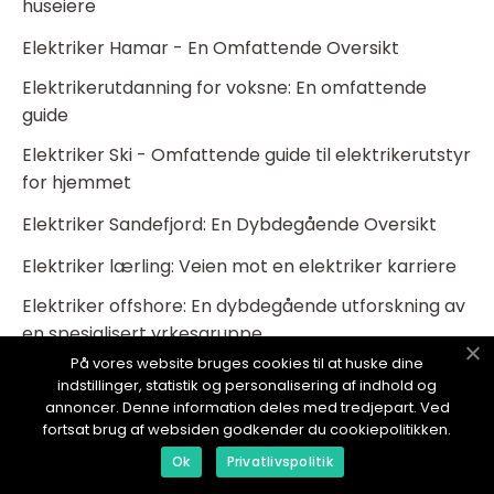
huseiere
Elektriker Hamar - En Omfattende Oversikt
Elektrikerutdanning for voksne: En omfattende
guide
Elektriker Ski - Omfattende guide til elektrikerutstyr
for hjemmet
Elektriker Sandefjord: En Dybdegående Oversikt
Elektriker lærling: Veien mot en elektriker karriere
Elektriker offshore: En dybdegående utforskning av
en spesialisert yrkesgruppe
På vores website bruges cookies til at huske dine
Elektriker Åsane: En dybdegående oversikt
indstillinger, statistik og personalisering af indhold og
annoncer. Denne information deles med tredjepart. Ved
Elektriker Arendal - En Dybdegående Oversikt og
fortsat brug af websiden godkender du cookiepolitikken.
Presentasjon
Ok
Privatlivspolitik
Lærlinglønn elektriker: En dypdykk i utbetalinger til