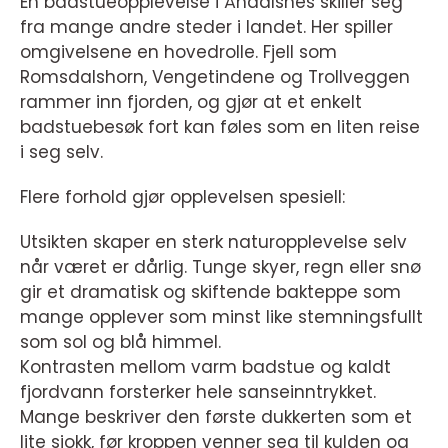
En badstueopplevelse i Åndalsnes skiller seg
fra mange andre steder i landet. Her spiller
omgivelsene en hovedrolle. Fjell som
Romsdalshorn, Vengetindene og Trollveggen
rammer inn fjorden, og gjør at et enkelt
badstuebesøk fort kan føles som en liten reise
i seg selv.
Flere forhold gjør opplevelsen spesiell:
Utsikten skaper en sterk naturopplevelse selv
når været er dårlig. Tunge skyer, regn eller snø
gir et dramatisk og skiftende bakteppe som
mange opplever som minst like stemningsfullt
som sol og blå himmel.
Kontrasten mellom varm badstue og kaldt
fjordvann forsterker hele sanseinntrykket.
Mange beskriver den første dukkerten som et
lite sjokk, før kroppen venner seg til kulden og