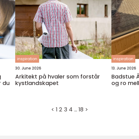
inspiration
inspiration
30. June 2026
13. June 2026
Arkitekt på hvaler som forstår
Badstue Åndalsn
r du
kystlandskapet
og ro mell
<
1
2
3
4
…
18
>