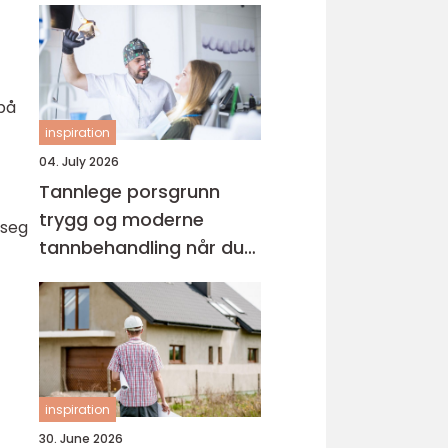
 på
inspiration
04. July 2026
Tannlege porsgrunn
trygg og moderne
 seg
tannbehandling når du
trenger det
inspiration
30. June 2026