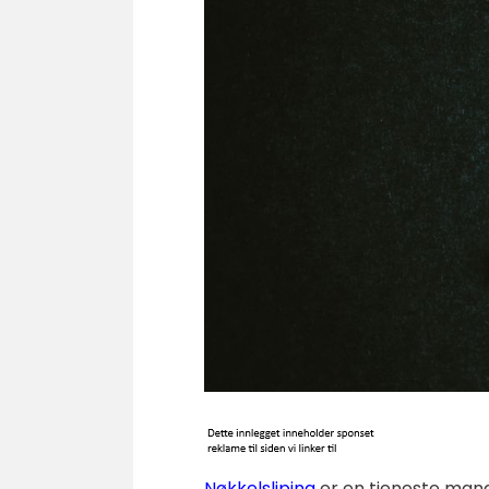
Nøkkelsliping
er en tjeneste mange