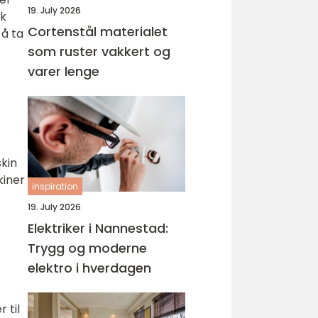
19. July 2026
ak
Cortenstål materialet
 å ta
som ruster vakkert og
varer lenge
skin
kiner
inspiration
19. July 2026
Elektriker i Nannestad:
Trygg og moderne
elektro i hverdagen
 til