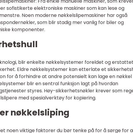
kkelslipemaskiner: Fra enkle manuelle maskiner, som kreve
er sofistikerte elektroniske maskiner som kan lese og
lmønstre. Noen moderne nøkkelslipemaskiner har også
pondernøkler, som blir stadig mer vanlig for biler og
oniske komponenter.
rhetshull
eknologi, blir enkelte nøkkelsystemer foreldet og erstatte
kerhet. Eldre nøkkelsystemer kan etterlate et sikkerhetsh
jon for å forhindre at andre potensielt kan lage en nøkke
kelsystemer blir en sentral funksjon lagt på hvordan
gstjenester styres. Høy-sikkerhetsnøkler krever som reg
slipere med spesialverktøy for kopiering.
ler nøkkelsliping
 det noen viktige faktorer du bør tenke på for å sørge for a