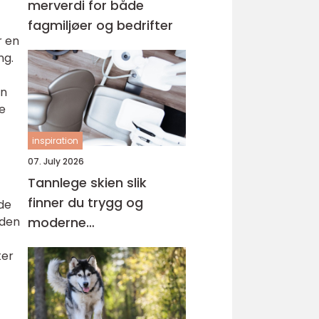
merverdi for både
fagmiljøer og bedrifter
r en
ng.
En
ke
inspiration
07. July 2026
Tannlege skien slik
finner du trygg og
nde
moderne
 den
tannbehandling i
ter
grenland