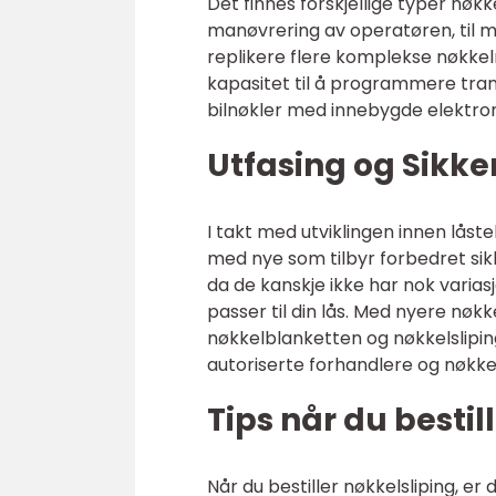
Det finnes forskjellige typer nø
manøvrering av operatøren, til m
replikere flere komplekse nøkke
kapasitet til å programmere trans
bilnøkler med innebygde elektr
Utfasing og Sikke
I takt med utviklingen innen låst
med nye som tilbyr forbedret sik
da de kanskje ikke har nok varias
passer til din lås. Med nyere nøk
nøkkelblanketten og nøkkelslipin
autoriserte forhandlere og nøkkel
Tips når du bestil
Når du bestiller nøkkelsliping, er