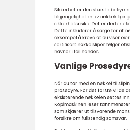
Sikkerhet er den største bekymri
tilgjengeligheten av nøkkelslipin
sikkerhetsrisiko. Det er derfor ek
Dette inkluderer å sørge for at n
eksempel å kreve at du viser eiers
sertifisert nøkkelsliper følger eti
havner i feil hender.
Vanlige Prosedyre
Når du tar med en nøkkel til slipi
prosedyre. For det første vil de
eksisterende nøkkelen settes in
Kopimaskinen leser tannmønstere
som skjærer ut tilsvarende mønst
forsikre om fullstendig samsvar.