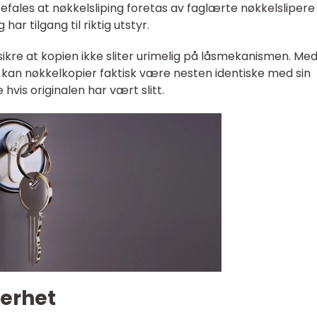
fales at nøkkelsliping foretas av faglærte nøkkelsliper
har tilgang til riktig utstyr.
rsikre at kopien ikke sliter urimelig på låsmekanismen. Me
 kan nøkkelkopier faktisk være nesten identiske med sin
e hvis originalen har vært slitt.
kerhet