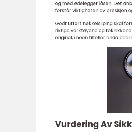
og med ødelegger låsen. Det anbe
forstår viktigheten av presisjon og 
Godt utført nøkkelsliping skal fo
riktige verktøyene og teknikkene
original, i noen tilfeller enda bedr
Vurdering Av Sik