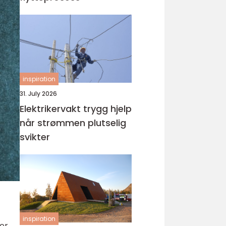
inspiration
31. July 2026
Elektrikervakt trygg hjelp
når strømmen plutselig
svikter
inspiration
ger