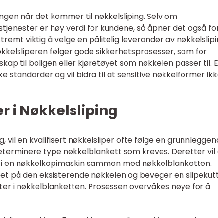
ngen når det kommer til nøkkelsliping. Selv om
gstjenester er høy verdi for kundene, så åpner det også fo
stremt viktig å velge en pålitelig leverandør av nøkkelslipi
økkelsliperen følger gode sikkerhetsprosesser, som for
kap til boligen eller kjøretøyet som nøkkelen passer til. 
ske standarder og vil bidra til at sensitive nøkkelformer ik
r i Nøkkelsliping
ng, vil en kvalifisert nøkkelsliper ofte følge en grunnlegge
 determinere type nøkkelblankett som kreves. Deretter vil
n i en nøkkelkopimaskin sammen med nøkkelblanketten.
t på den eksisterende nøkkelen og beveger en slipekut
er i nøkkelblanketten. Prosessen overvåkes nøye for å