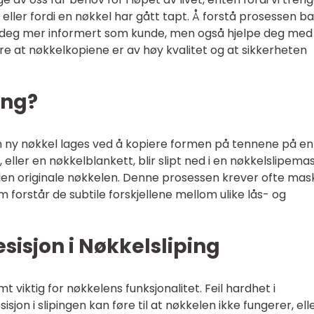
 eller fordi en nøkkel har gått tapt. Å forstå prosessen b
e deg mer informert som kunde, men også hjelpe deg med
kre at nøkkelkopiene er av høy kvalitet og at sikkerheten
ing?
n ny nøkkel lages ved å kopiere formen på tennene på en
 eller en nøkkelblankett, blir slipt ned i en nøkkelslipema
den originale nøkkelen. Denne prosessen krever ofte mas
 forstår de subtile forskjellene mellom ulike lås- og
sisjon i Nøkkelsliping
mt viktig for nøkkelens funksjonalitet. Feil hardhet i
on i slipingen kan føre til at nøkkelen ikke fungerer, eller