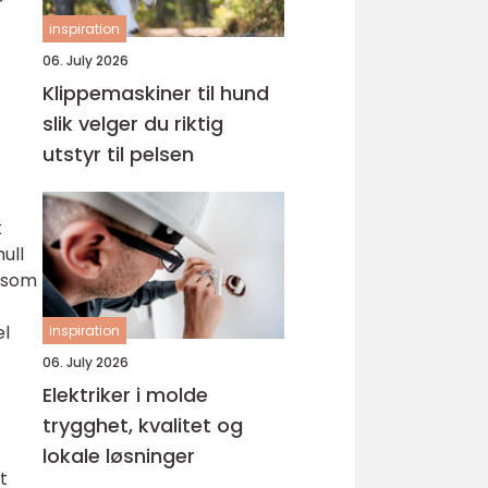
r
inspiration
06. July 2026
Klippemaskiner til hund
slik velger du riktig
utstyr til pelsen
t
ull
l som
el
inspiration
06. July 2026
Elektriker i molde
trygghet, kvalitet og
lokale løsninger
t