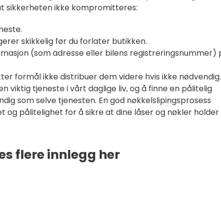
 at sikkerheten ikke kompromitteres:
neste.
erer skikkelig før du forlater butikken.
formasjon (som adresse eller bilens registreringsnummer)
tter formål ikke distribuer dem videre hvis ikke nødvendig.
iktig tjeneste i vårt daglige liv, og å finne en pålitelig
ndig som selve tjenesten. En god nøkkelslipingsprosess
 og pålitelighet for å sikre at dine låser og nøkler holder
es flere innlegg her