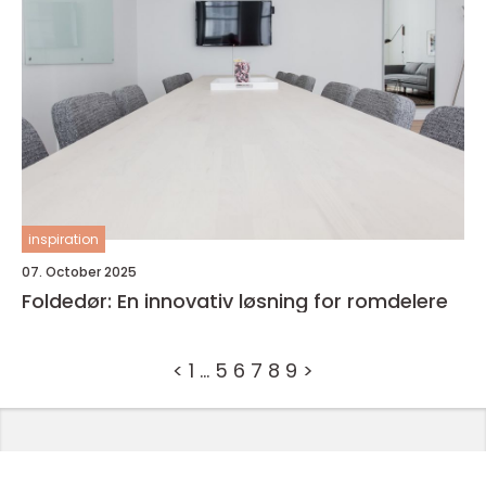
inspiration
07. October 2025
Foldedør: En innovativ løsning for romdelere
<
1
…
5
6
7
8
9
>