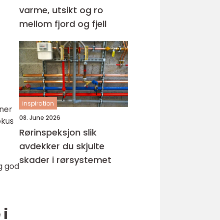
varme, utsikt og ro
mellom fjord og fjell
inspiration
nner
08. June 2026
okus
Rørinspeksjon slik
avdekker du skjulte
skader i rørsystemet
g god
 i