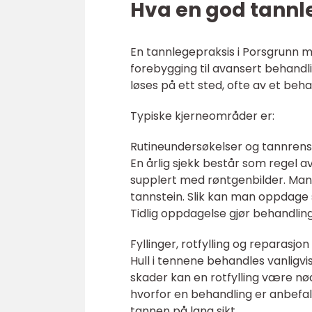
Hva en god tannle
En tannlegepraksis i Porsgrunn 
forebygging til avansert behandli
løses på ett sted, ofte av et beh
Typiske kjerneområder er:
Rutineundersøkelser og tannrens
En årlig sjekk består som regel 
supplert med røntgenbilder. Mang
tannstein. Slik kan man oppdage s
Tidlig oppdagelse gjør behandlin
Fyllinger, rotfylling og reparasjo
Hull i tennene behandles vanligv
skader kan en rotfylling være nø
hvorfor en behandling er anbefalt
tannen på lang sikt.