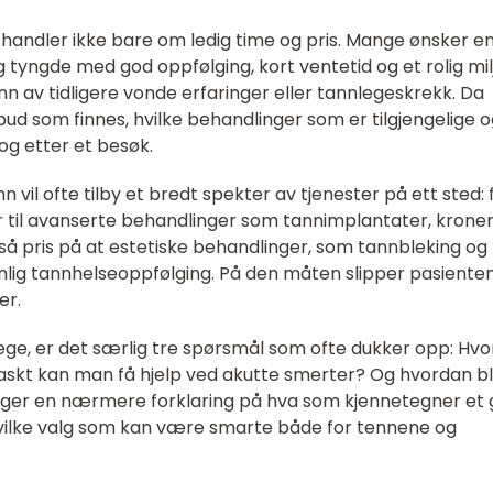
handler ikke bare om ledig time og pris. Mange ønsker e
 tyngde med god oppfølging, kort ventetid og et rolig mil
n av tidligere vonde erfaringer eller tannlegeskrekk. Da
lbud som finnes, hvilke behandlinger som er tilgjengelige 
og etter et besøk.
 vil ofte tilby et bredt spekter av tjenester på ett sted: 
ger til avanserte behandlinger som tannimplantater, kroner
gså pris på at estetiske behandlinger, som tannbleking og
ig tannhelseoppfølging. På den måten slipper pasienten 
er.
ege, er det særlig tre spørsmål som ofte dukker opp: Hvo
askt kan man få hjelp ved akutte smerter? Og hvordan bl
ølger en nærmere forklaring på hva som kjennetegner et
hvilke valg som kan være smarte både for tennene og