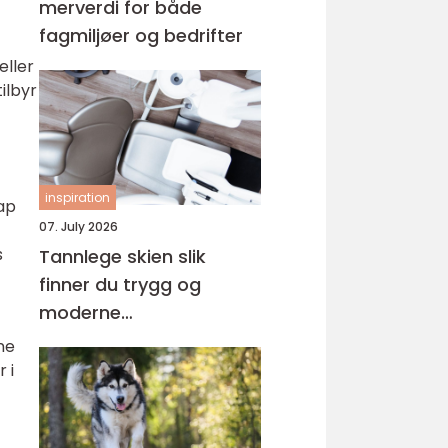
merverdi for både
fagmiljøer og bedrifter
eller
ilbyr
inspiration
ap
07. July 2026
s
Tannlege skien slik
finner du trygg og
moderne
tannbehandling i
ne
grenland
 i