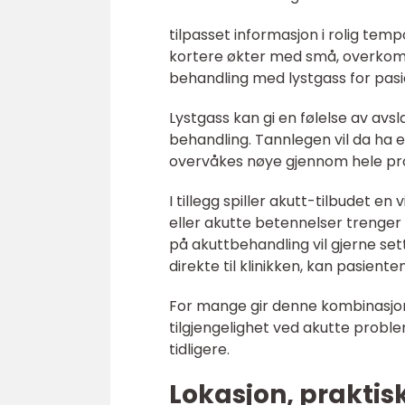
tilpasset informasjon i rolig temp
kortere økter med små, overkom
behandling med lystgass for pasi
Lystgass kan gi en følelse av av
behandling. Tannlegen vil da ha 
overvåkes nøye gjennom hele pr
I tillegg spiller akutt-tilbudet e
eller akutte betennelser trenger 
på akuttbehandling vil gjerne sett
direkte til klinikken, kan pasiente
For mange gir denne kombinasjone
tilgjengelighet ved akutte prob
tidligere.
Lokasjon, praktisk