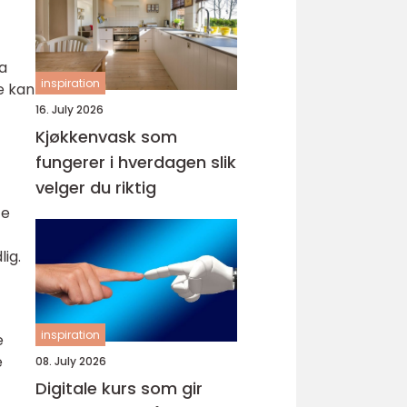
a
inspiration
e kan
16. July 2026
Kjøkkenvask som
fungerer i hverdagen slik
velger du riktig
te
ig.
inspiration
e
e
08. July 2026
Digitale kurs som gir