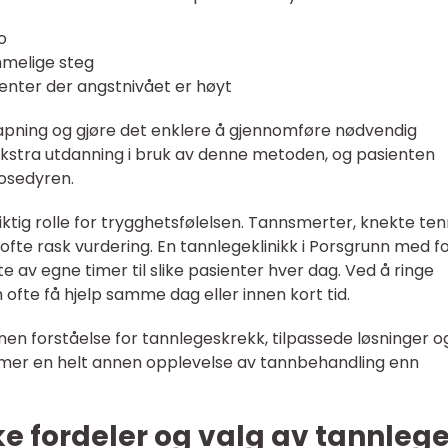
o
melige steg
enter der angstnivået er høyt
slapning og gjøre det enklere å gjennomføre nødvendig
ekstra utdanning i bruk av denne metoden, og pasienten
osedyren.
n viktig rolle for trygghetsfølelsen. Tannsmerter, knekte te
ofte rask vurdering. En tannlegeklinikk i Porsgrunn med f
e av egne timer til slike pasienter hver dag. Ved å ringe
n ofte få hjelp samme dag eller innen kort tid.
n forståelse for tannlegeskrekk, tilpassede løsninger o
lemer en helt annen opplevelse av tannbehandling enn
e fordeler og valg av tannlege