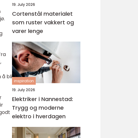
19. July 2026
n
Cortenstål materialet
jø.
som ruster vakkert og
varer lenge
og
fra
,
å bli
inspiration
19. July 2026
r
Elektriker i Nannestad:
ir
Trygg og moderne
 godt
elektro i hverdagen