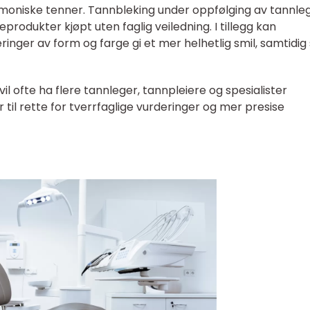
rmoniske tenner. Tannbleking under oppfølging av tannle
odukter kjøpt uten faglig veiledning. I tillegg kan
inger av form og farge gi et mer helhetlig smil, samtidi
 vil ofte ha flere tannleger, tannpleiere og spesialister
 til rette for tverrfaglige vurderinger og mer presise