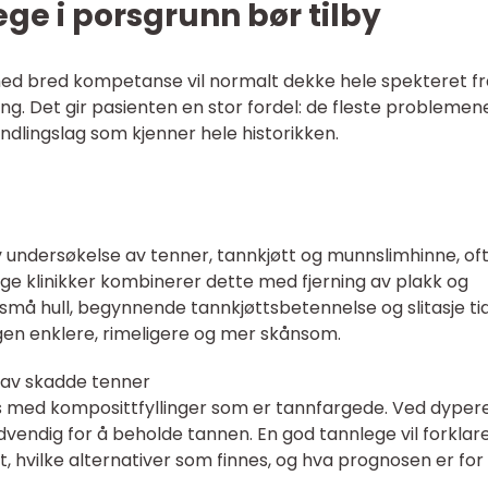
ge i porsgrunn bør tilby
med bred kompetanse vil normalt dekke hele spekteret fr
ng. Det gir pasienten en stor fordel: de fleste problemen
andlingslag som kjenner hele historikken.
av undersøkelse av tenner, tannkjøtt og munnslimhinne, of
e klinikker kombinerer dette med fjerning av plakk og
må hull, begynnende tannkjøttsbetennelse og slitasje tidl
gen enklere, rimeligere og mer skånsom.
n av skadde tenner
is med komposittfyllinger som er tannfargede. Ved dyper
dvendig for å beholde tannen. En god tannlege vil forklar
, hvilke alternativer som finnes, og hva prognosen er for