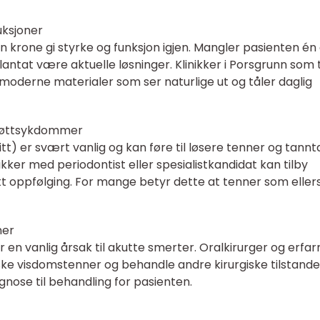
uksjoner
 krone gi styrke og funksjon igjen. Mangler pasienten én 
lantat være aktuelle løsninger. Klinikker i Porsgrunn som t
moderne materialer som ser naturlige ut og tåler daglig
kjøttsykdommer
) er svært vanlig og kan føre til løsere tenner og tannt
ikker med periodontist eller spesialistkandidat kan tilby
tt oppfølging. For mange betyr dette at tenner som eller
ner
n vanlig årsak til akutte smerter. Oralkirurger og erfar
ke visdomstenner og behandle andre kirurgiske tilstander
agnose til behandling for pasienten.