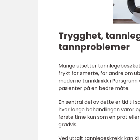
Trygghet, tannle
tannproblemer
Mange utsetter tannlegebesøket p
frykt for smerte, for andre om ube
moderne tannklinikk i Porsgrunn 
pasienter på en bedre måte.
En sentral del av dette er tid til
hvor lenge behandlingen varer og
første time kun som en prat elle
gradvis.
Ved uttalt tannlegeskrekk kan kl