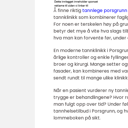
Å finne riktig
tannlege porsgrunn
tannklinikk som kombinerer faglig
For noen er terskelen høy på grun
betyr det mye å vite hva slags ti
hva man kan forvente før, under 
En moderne tannklinikk i Porsgrunn
årlige kontroller og enkle fyllin
broer og kirurgi. Mange setter o
fasader, kan kombineres med vanl
sendt rundt til mange ulike klinikk
Når en pasient vurderer ny tannl
trygge er behandlingene? Hvor r
man fulgt opp over tid? Under f
tannhelsetilbud i Porsgrunn, og 
lommeboken på sikt.