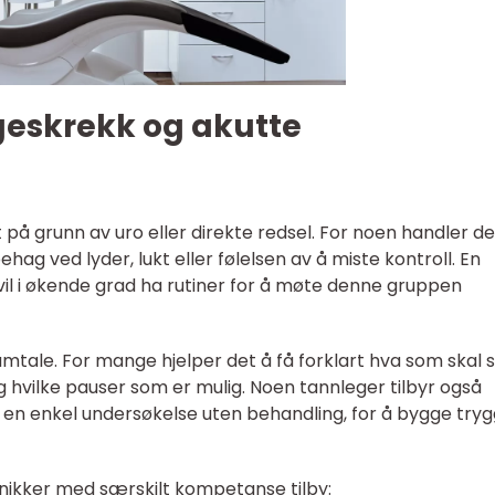
geskrekk og akutte
å grunn av uro eller direkte redsel. For noen handler d
hag ved lyder, lukt eller følelsen av å miste kontroll. En
vil i økende grad ha rutiner for å møte denne gruppen
 samtale. For mange hjelper det å få forklart hva som skal s
 hvilke pauser som er mulig. Noen tannleger tilbyr også
r en enkel undersøkelse uten behandling, for å bygge try
inikker med særskilt kompetanse tilby: