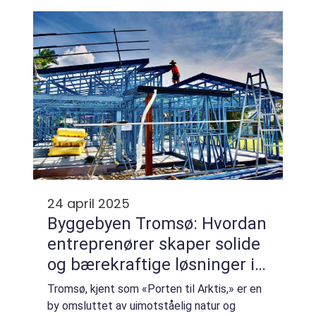
tjenes...
24 april 2025
Byggebyen Tromsø: Hvordan
entreprenører skaper solide
og bærekraftige løsninger i
nord
Tromsø, kjent som «Porten til Arktis,» er en
by omsluttet av uimotståelig natur og