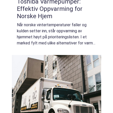
Toshiba Varmepumper:
Effektiv Oppvarming for
Norske Hjem
Når norske vintertemperaturer faller og
kulden setter inn, står oppvarming av
hjemmet høyt på prioriteringslisten. I et
marked fylt med ulike alternativer for varme,
har Toshiba markert seg som en pålitelig
produsent av...