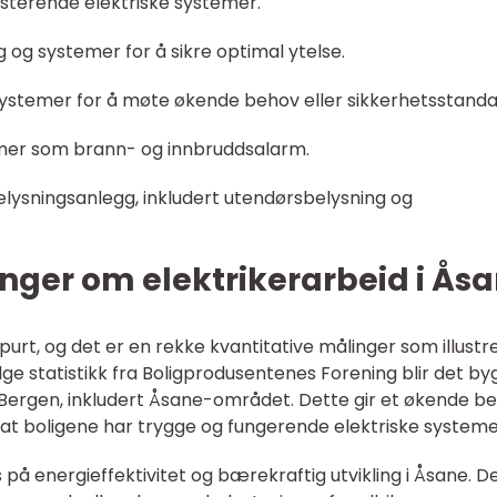
isterende elektriske systemer.
g og systemer for å sikre optimal ytelse.
systemer for å møte økende behov eller sikkerhetsstanda
temer som brann- og innbruddsalarm.
belysningsanlegg, inkludert utendørsbelysning og
nger om elektrikerarbeid i Ås
purt, og det er en rekke kvantitative målinger som illustr
lge statistikk fra Boligprodusentenes Forening blir det by
 i Bergen, inkludert Åsane-området. Dette gir et økende b
re at boligene har trygge og fungerende elektriske systeme
s på energieffektivitet og bærekraftig utvikling i Åsane. D