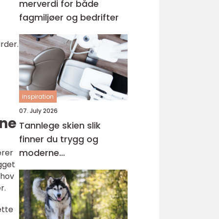
merverdi for både
fagmiljøer og bedrifter
rder.
inspiration
07. July 2026
ane
Tannlege skien slik
finner du trygg og
moderne
erer
gget
tannbehandling i
ehov
grenland
r.
ette