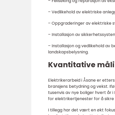
– Feilsøking og reparasjon av eks
– Vedlikehold av elektriske anleg
– Oppgraderinger av elektriske 
– Installasjon av sikkerhetssys
– Installasjon og vedlikehold av 
landskapsbelysning.
Kvantitative måli
Elektrikerarbeid i Åsane er etters
bransjens betydning og vekst. Ifø
tusenvis av nye boliger hvert år
for elektrikertjenester for å sik
I tillegg har det vært en økt foku