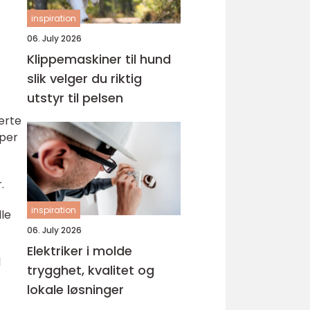
inspiration
06. July 2026
Klippemaskiner til hund
slik velger du riktig
utstyr til pelsen
erte
yper
.
inspiration
lle
06. July 2026
Elektriker i molde
l
trygghet, kvalitet og
lokale løsninger