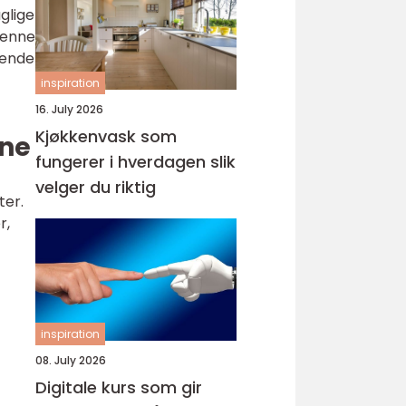
glige
 denne
ående
inspiration
16. July 2026
Kjøkkenvask som
ane
fungerer i hverdagen slik
velger du riktig
ter.
r,
inspiration
08. July 2026
Digitale kurs som gir