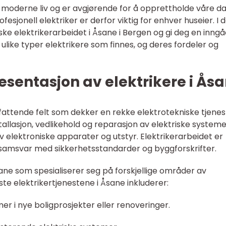
 av moderne liv og er avgjørende for å opprettholde våre da
rofesjonell elektriker er derfor viktig for enhver huseier. I
rske elektrikerarbeidet i Åsane i Bergen og gi deg en inng
ulike typer elektrikere som finnes, og deres fordeler og
sentasjon av elektrikere i Ås
fattende felt som dekker en rekke elektrotekniske tjenes
allasjon, vedlikehold og reparasjon av elektriske systeme
v elektroniske apparater og utstyr. Elektrikerarbeidet er
 samsvar med sikkerhetsstandarder og byggforskrifter.
Åsane som spesialiserer seg på forskjellige områder av
ste elektrikertjenestene i Åsane inkluderer:
mer i nye boligprosjekter eller renoveringer.