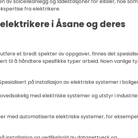
onen av solcelleanlegg og ladestasjoner for elbiler, noe som
kspertise fra elektrikere.
 elektrikere i Åsane og deres
 utføre et bredt spekter av oppgaver, finnes det spesialis
sert til å håndtere spesifikke typer arbeid. Noen vanlige t
 Spesialisert på installasjon av elektriske systemer i boliger
hovedsakelig med elektriske systemer og utstyr i industrie
ber med automatiserte elektriske systemer, for eksempe
 på installasjon og vedlikehold av datanettverk og