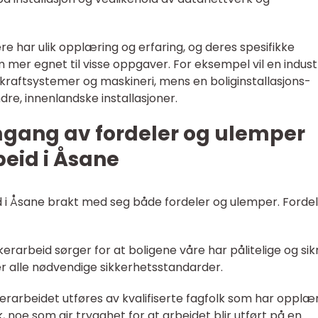
ere har ulik opplæring og erfaring, og deres spesifikke
mer egnet til visse oppgaver. For eksempel vil en industr
kraftsystemer og maskineri, mens en boliginstallasjons-
dre, innenlandske installasjoner.
mgang av fordeler og ulemper
eid i Åsane
eid i Åsane brakt med seg både fordeler og ulemper. Forde
rikerarbeid sørger for at boligene våre har pålitelige og sik
r alle nødvendige sikkerhetsstandarder.
ikerarbeidet utføres av kvalifiserte fagfolk som har opplæ
 noe som gir trygghet for at arbeidet blir utført på en