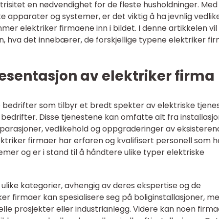
risitet en nødvendighet for de fleste husholdninger. Med
e apparater og systemer, er det viktig å ha jevnlig vedlik
mer elektriker firmaene inn i bildet. I denne artikkelen vil 
n, hva det innebærer, de forskjellige typene elektriker fi
sentasjon av elektriker firma
e bedrifter som tilbyr et bredt spekter av elektriske tjene
bedrifter. Disse tjenestene kan omfatte alt fra installasj
reparasjoner, vedlikehold og oppgraderinger av eksistere
ektriker firmaer har erfaren og kvalifisert personell som h
er og er i stand til å håndtere ulike typer elektriske
i ulike kategorier, avhengig av deres ekspertise og de
ker firmaer kan spesialisere seg på boliginstallasjoner, m
le prosjekter eller industrianlegg. Videre kan noen firma