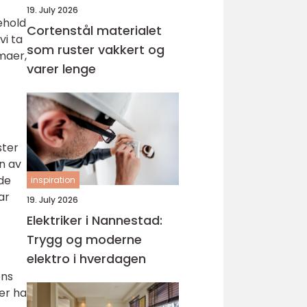
19. July 2026
ehold
Cortenstål materialet
vi ta
som ruster vakkert og
rmaer,
varer lenge
ster
on av
nde
inspiration
ar
19. July 2026
Elektriker i Nannestad:
Trygg og moderne
elektro i hverdagen
ens
er ha