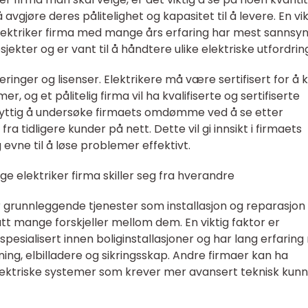
avgjøre deres pålitelighet og kapasitet til å levere. En vik
t elektriker firma med mange års erfaring har mest sannsyn
ekter og er vant til å håndtere ulike elektriske utfordrin
seringer og lisenser. Elektrikere må være sertifisert for å
r, og et pålitelig firma vil ha kvalifiserte og sertifiserte
nyttig å undersøke firmaets omdømme ved å se etter
a tidligere kunder på nett. Dette vil gi innsikt i firmaets
g evne til å løse problemer effektivt.
ge elektriker firma skiller seg fra hverandre
yr grunnleggende tjenester som installasjon og reparasjon
att mange forskjeller mellom dem. En viktig faktor er
spesialisert innen boliginstallasjoner og har lang erfarin
ng, elbilladere og sikringsskap. Andre firmaer kan ha
lektriske systemer som krever mer avansert teknisk kun