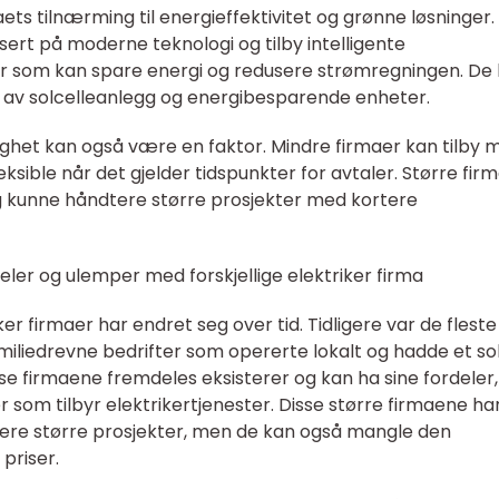
ets tilnærming til energieffektivitet og grønne løsninger.
rt på moderne teknologi og tilby intelligente
som kan spare energi og redusere strømregningen. De
n av solcelleanlegg og energibesparende enheter.
lighet kan også være en faktor. Mindre firmaer kan tilby 
ksible når det gjelder tidspunkter for avtaler. Større fir
g kunne håndtere større prosjekter med kortere
eler og ulemper med forskjellige elektriker firma
r firmaer har endret seg over tid. Tidligere var de fleste
miliedrevne bedrifter som opererte lokalt og hadde et sol
 firmaene fremdeles eksisterer og kan ha sine fordeler,
 som tilbyr elektrikertjenester. Disse større firmaene ha
tere større prosjekter, men de kan også mangle den
priser.