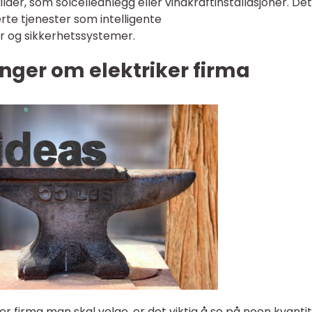
lder, som solcelleanlegg eller vindkraftinstallasjoner. Det
erte tjenester som intelligente
 og sikkerhetssystemer.
nger om elektriker firma
er firma man skal velge, er det viktig å se på noen kvanti