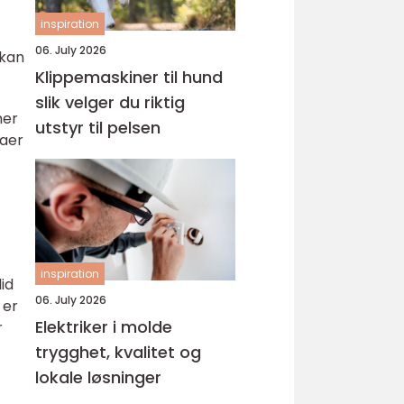
inspiration
06. July 2026
 kan
Klippemaskiner til hund
slik velger du riktig
mer
utstyr til pelsen
maer
inspiration
id
06. July 2026
 er
Elektriker i molde
r
trygghet, kvalitet og
lokale løsninger