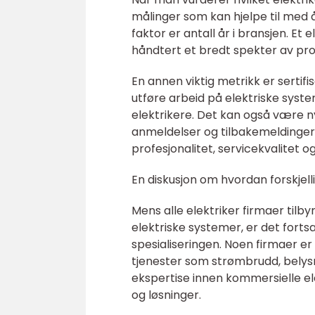
målinger som kan hjelpe til med å 
faktor er antall år i bransjen. E
håndtert et bredt spekter av prosj
En annen viktig metrikk er sertifi
utføre arbeid på elektriske systeme
elektrikere. Det kan også være 
anmeldelser og tilbakemeldinger fr
profesjonalitet, servicekvalitet o
En diskusjon om hvordan forskjelli
Mens alle elektriker firmaer tilb
elektriske systemer, er det forts
spesialiseringen. Noen firmaer er 
tjenester som strømbrudd, belysni
ekspertise innen kommersielle e
og løsninger.