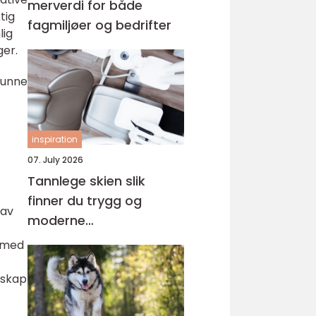
merverdi for både
tig
fagmiljøer og bedrifter
lig
ger.
 kunne
inspiration
07. July 2026
Tannlege skien slik
finner du trygg og
 av
moderne
tannbehandling i
g med
grenland
nskap