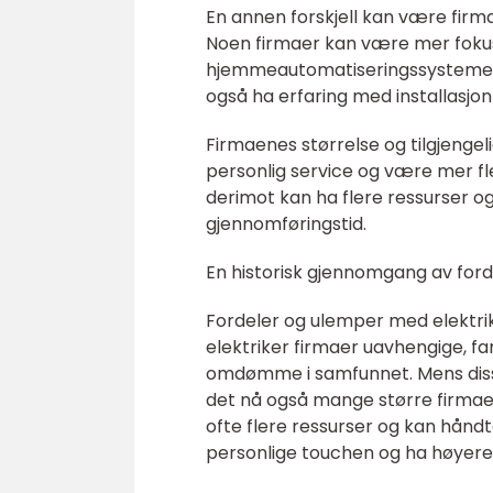
En annen forskjell kan være firma
Noen firmaer kan være mer fokuse
hjemmeautomatiseringssystemer 
også ha erfaring med installasjo
Firmaenes størrelse og tilgjenge
personlig service og være mer fle
derimot kan ha flere ressurser o
gjennomføringstid.
En historisk gjennomgang av ford
Fordeler og ulemper med elektrike
elektriker firmaer uavhengige, fa
omdømme i samfunnet. Mens disse
det nå også mange større firmaer
ofte flere ressurser og kan hånd
personlige touchen og ha høyere 