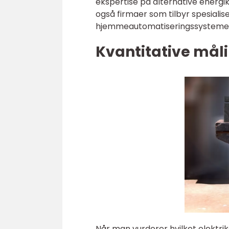
ekspertise på alternative energiki
også firmaer som tilbyr spesialis
hjemmeautomatiseringssystemer
Kvantitative måli
Når man vurderer hvilket elektrik