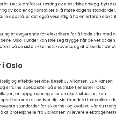
år. Dette omfatter testing av elektriske anlegg, bytte a
ng av kabler og kontakter til å møte dagens standarder.
kulle oppstå, er det også vesentlig å ha en erfaren elektri
ing er avgjørende for elektrikere for å holde tritt med 
dene. Oslo-kunder kan føle seg trygge når de vet at den
tert på de siste sikkerhetskravene, og at arbeidet blir utf
 i Oslo
ålitelig og effektiv service, besøk EL Alliansen. EL Alliansen
g erfarne, spesialister på elektriske tjenester i Oslo-
llasjon, en oppgradering eller en akutt situasjon, kan
ekspertisen som er nødvendig. Med kunden i fokus sikrer de
høyeste standarder for sikkerhet og kvalitet. Når du tren
på at profesjonelle fra Elalliansen vil levere elektrotjenest