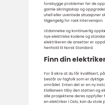
forebygge problemer før de oppst
gamle sikringsskap og oppgraderi
uhell eller uventede situasjoner s
tilgjengelig for rask intervensjon.
Utdannelse og kontinuerlig opplær
nye elektriske kodene og standar
elektrikeren de ansetter er oppda
henhold til Norsk Standard.
Finn din elektriker
For å sikre at du får kvalifisert, p
består av fagfolk som er dyktige o
området. Enten det er en ny insta
Elalliansen tilby den støtten og 
alle prosjektene deres oppfyller 
en elektriker i Oslo, kan du stole 