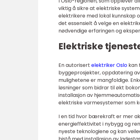
I Oslo-regionen, som opplever al
viktig å sikre at elektriske syst
elektrikere med lokal kunnskap o
det essensielt å velge en elektrik
nødvendige erfaringen og eksperti
Elektriske tjeneste
En autorisert
elektriker Oslo
kan t
byggeprosjekter, oppdatering av e
mulighetene er mangfoldige. Enkel
løsninger som bidrar til økt bok
installasjon av hjemmeautomatise
elektriske varmesystemer som kan
I en tid hvor bærekraft er mer a
energieffektivitet i nybygg og re
nyeste teknologiene og kan veilede
bistå med installasjon av ladestas