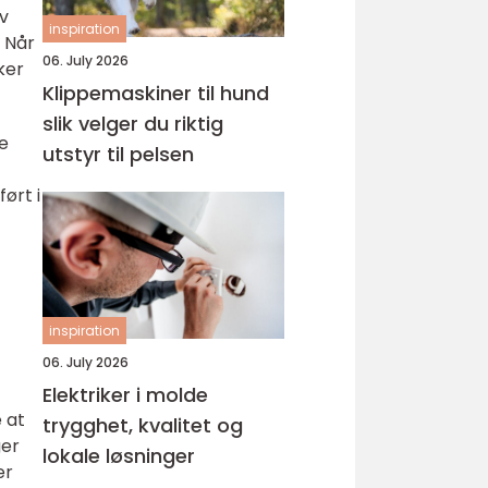
v
inspiration
 Når
06. July 2026
ker
Klippemaskiner til hund
slik velger du riktig
de
utstyr til pelsen
ørt i
inspiration
06. July 2026
Elektriker i molde
 at
trygghet, kvalitet og
ger
lokale løsninger
er