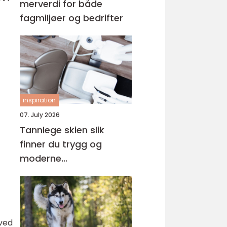
merverdi for både
fagmiljøer og bedrifter
inspiration
07. July 2026
Tannlege skien slik
finner du trygg og
moderne
tannbehandling i
grenland
rved