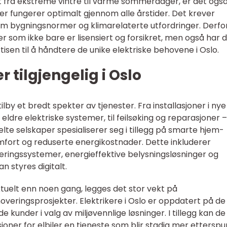
t fra ekstreme vintre til varme sommerdager, er det ogs
emer fungerer optimalt gjennom alle årstider. Det krever
m bygningsnormer og klimarelaterte utfordringer. Derfo
er som ikke bare er lisensiert og forsikret, men også har 
sen til å håndtere de unike elektriske behovene i Oslo.
r tilgjengelig i Oslo
ilby et bredt spekter av tjenester. Fra installasjoner i nye
ldre elektriske systemer, til feilsøking og reparasjoner –
te selskaper spesialiserer seg i tillegg på smarte hjem-
omfort og reduserte energikostnader. Dette inkluderer
ringssystemer, energieffektive belysningsløsninger og
 styres digitalt.
ktuelt enn noen gang, legges det stor vekt på
noveringsprosjekter. Elektrikere i Oslo er oppdatert på de
 kunder i valg av miljøvennlige løsninger. I tillegg kan de
joner for elbiler en tjeneste som blir stadig mer etterspur