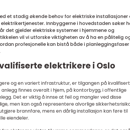
d et stadig økende behov for elektriske installasjoner
e elektrikertjenester. Innbyggerne i hovedstaden søker 
 når det gjelder elektriske systemer i hjemmene og
ikkelen vil vi utforske viktigheten av å ha en pålitelig o
 hvordan profesjonelle kan bistå både i planleggingsfaser
.
lifiserte elektrikere i Oslo
re og en variert infrastruktur, er tilgangen på kvalifiser
 anlegg finnes overalt i hjem, på kontorbygg, i offentlige
nlegg. Det er viktig å innse at feil og mangler ved disse
ge, men kan også representere alvorlige sikkerhetsrisiko
tgjøre brannfare, mens en dårlig installasjon kan føre til
lle eiendeler.