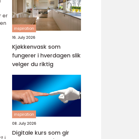
å
r er
den
inspiration
16. July 2026
Kjøkkenvask som
fungerer i hverdagen slik
velger du riktig
inspiration
08. July 2026
Digitale kurs som gir
t i