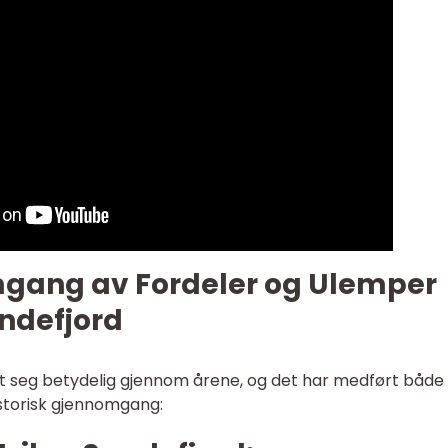
mgang av Fordeler og Ulemper
andefjord
let seg betydelig gjennom årene, og det har medført både
istorisk gjennomgang: