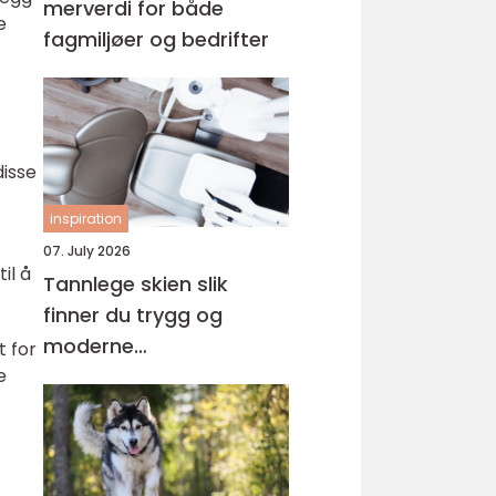
merverdi for både
e
fagmiljøer og bedrifter
disse
inspiration
07. July 2026
il å
Tannlege skien slik
finner du trygg og
moderne
t for
tannbehandling i
e
grenland