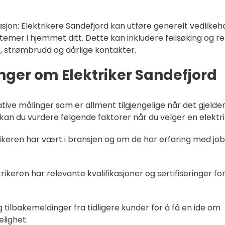
sjon: Elektrikere Sandefjord kan utføre generelt vedlikeh
temer i hjemmet ditt. Dette kan inkludere feilsøking og re
, strømbrudd og dårlige kontakter.
nger om Elektriker Sandefjord
ative målinger som er allment tilgjengelige når det gjelde
d kan du vurdere følgende faktorer når du velger en elektri
ktrikeren har vært i bransjen og om de har erfaring med jo
ktrikeren har relevante kvalifikasjoner og sertifiseringer fo
ilbakemeldinger fra tidligere kunder for å få en ide om
lighet.