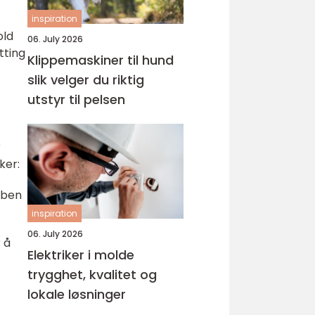
inspiration
old
06. July 2026
tting
Klippemaskiner til hund
slik velger du riktig
utstyr til pelsen
r
ker:
bben
inspiration
06. July 2026
r å
Elektriker i molde
trygghet, kvalitet og
lokale løsninger