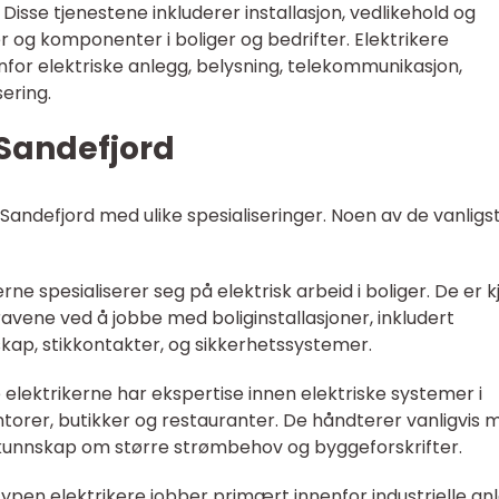
. Disse tjenestene inkluderer installasjon, vedlikehold og
 og komponenter i boliger og bedrifter. Elektrikere
or elektriske anlegg, belysning, telekommunikasjon,
ering.
 Sandefjord
 Sandefjord med ulike spesialiseringer. Noen av de vanligs
kerne spesialiserer seg på elektrisk arbeid i boliger. De er k
avene ved å jobbe med boliginstallasjoner, inkludert
sskap, stikkontakter, og sikkerhetssystemer.
e elektrikerne har ekspertise innen elektriske systemer i
orer, butikker og restauranter. De håndterer vanligvis 
 kunnskap om større strømbehov og byggeforskrifter.
e typen elektrikere jobber primært innenfor industrielle an