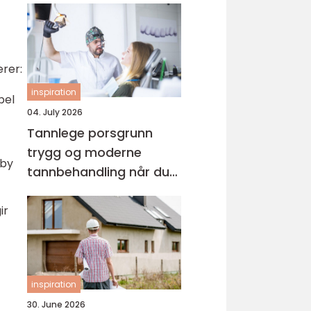
erer:
inspiration
pel
04. July 2026
Tannlege porsgrunn
trygg og moderne
lby
tannbehandling når du
trenger det
ir
inspiration
30. June 2026