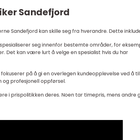
riker Sandefjord
erne Sandefjord kan skille seg fra hverandre. Dette inklud
re spesialiserer seg innenfor bestemte områder, for eksem
r. Det kan være lurt å velge en spesialist hvis du har
e fokuserer på å gi en overlegen kundeopplevelse ved å ti
og profesjonell oppførsel.
riere i prispolitikken deres. Noen tar timepris, mens andre g