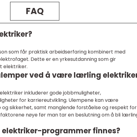
FAQ
ektriker?
erson som får praktisk arbeidserfaring kombinert med
elektrofaget. Dette er en yrkesutdanning som gir
t elektriker.
ulemper ved å være lærling elektrike
elektriker inkluderer gode jobbmuligheter,
igheter for karriereutvikling. Ulempene kan være
lse og sikkerhet, samt manglende forståelse og respekt for
se faktorene nøye før man tar en beslutning om å bli lærlin
ng elektriker-programmer finnes?