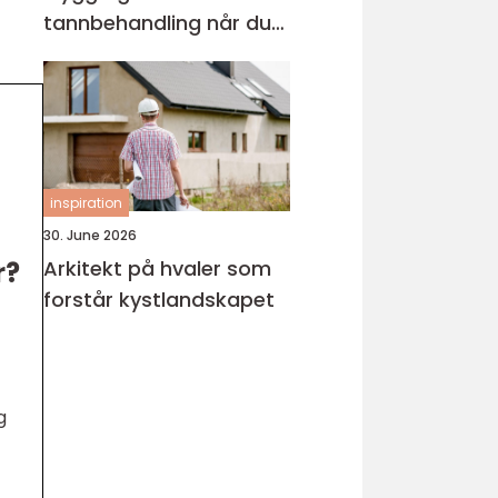
tannbehandling når du
trenger det
inspiration
30. June 2026
Arkitekt på hvaler som
r?
forstår kystlandskapet
g