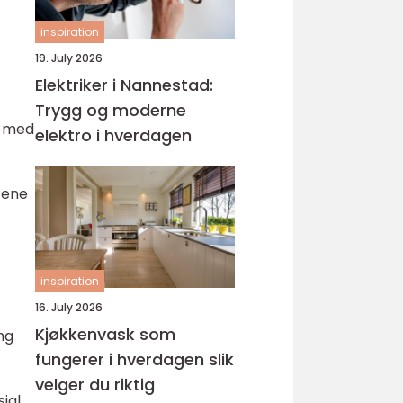
inspiration
19. July 2026
Elektriker i Nannestad:
Trygg og moderne
t med
elektro i hverdagen
tene
inspiration
16. July 2026
Kjøkkenvask som
ng
fungerer i hverdagen slik
velger du riktig
ial