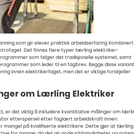
danning som gir elever praktisk arbeidserfaring kombiner
trofaget. Det finnes flere typer lærling elektriker-
rogrammer som følger det tradisjonelle systemet, samt
programmer som leder til en fagbrev. Begge disse varian
ing innen elektrikerfaget, men det er viktige forskjeller
nger om Lærling Elektriker
kt, er det viktig å inkludere kvantitative målinger om lærli
et stor etterspørsel etter faglært arbeidskraft innen
er mangel på kvalifiserte elektrikere. Dette gjør at lærling
ive for mange, da det gir gode jobbmuligheter og potens