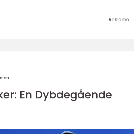
Reklame
nsen
riker: En Dybdegående