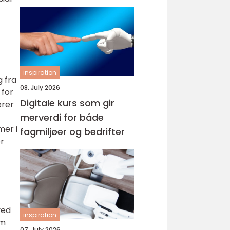
inspiration
g fra
08. July 2026
 for
Digitale kurs som gir
ærer
merverdi for både
mer i
fagmiljøer og bedrifter
r
ved
inspiration
om
07. July 2026