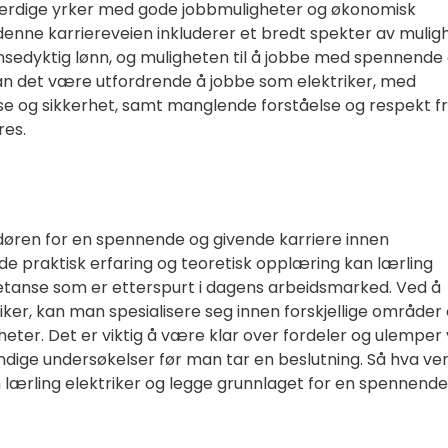
rverdige yrker med gode jobbmuligheter og økonomisk
denne karriereveien inkluderer et bredt spekter av mulig
ansedyktig lønn, og muligheten til å jobbe med spennende
kan det være utfordrende å jobbe som elektriker, med
helse og sikkerhet, samt manglende forståelse og respekt f
res.
døren for en spennende og givende karriere innen
e praktisk erfaring og teoretisk opplæring kan lærling
etanse som er etterspurt i dagens arbeidsmarked. Ved å
riker, kan man spesialisere seg innen forskjellige områder
heter. Det er viktig å være klar over fordeler og ulemper
ndige undersøkelser før man tar en beslutning. Så hva ve
en lærling elektriker og legge grunnlaget for en spennend