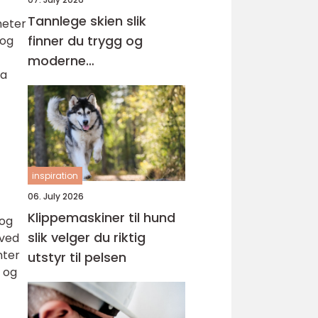
Tannlege skien slik
heter
finner du trygg og
 og
moderne
ra
tannbehandling i
grenland
inspiration
06. July 2026
Klippemaskiner til hund
 og
slik velger du riktig
 ved
nter
utstyr til pelsen
e og