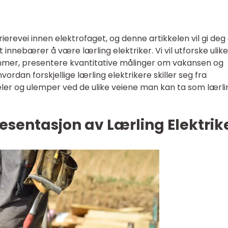
rrierevei innen elektrofaget, og denne artikkelen vil gi deg
innebærer å være lærling elektriker. Vi vil utforske ulike
mmer, presentere kvantitative målinger om vakansen og
vordan forskjellige lærling elektrikere skiller seg fra
rdeler og ulemper ved de ulike veiene man kan ta som lærli
sentasjon av Lærling Elektrik