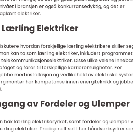
snivået i bransjen er også konkurransedyktig, og det er
aglært elektriker.
 Lærling Elektriker
diskutere hvordan forskjellige lærling elektrikere skiller se
 man kan ta som lærling elektriker, inkludert programmet
 telekommunikasjonselektriker. Disse ulike veiene inneb
ofaget og fører til forskjellige karrieremuligheter. For
bbe med installasjon og vedlikehold av elektriske syste
nergimontør har kompetanse innen energiteknikk og jobbe
.
mgang av Fordeler og Ulemper
ien bak lærling elektrikeryrket, samt fordeler og ulemper 
ærling elektriker. Tradisjonelt sett har håndverksyrker s