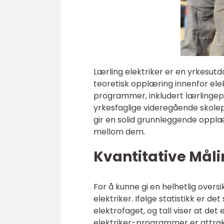
Lærling elektriker er en yrkesut
teoretisk opplæring innenfor elek
programmer, inkludert lærlingep
yrkesfaglige videregående skole
gir en solid grunnleggende opplær
mellom dem.
Kvantitative Måli
For å kunne gi en helhetlig oversi
elektriker. Ifølge statistikk er d
elektrofaget, og tall viser at det 
elektriker-programmer er attrakt