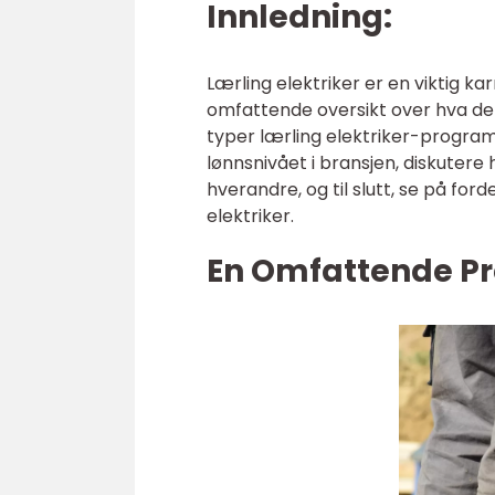
Innledning:
Lærling elektriker er en viktig ka
omfattende oversikt over hva det 
typer lærling elektriker-progra
lønnsnivået i bransjen, diskutere h
hverandre, og til slutt, se på fo
elektriker.
En Omfattende Pre