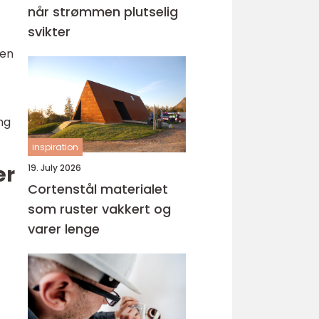
når strømmen plutselig
svikter
 en
ng
inspiration
er
19. July 2026
Cortenstål materialet
som ruster vakkert og
varer lenge