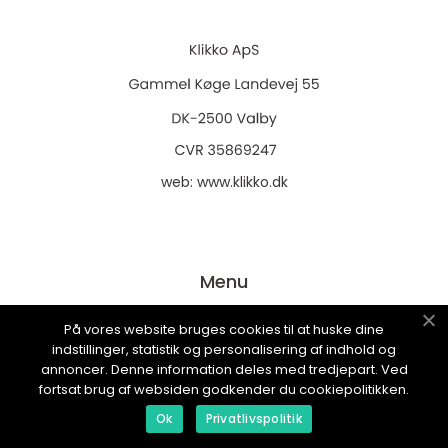
web:
www.klikko.dk
Menu
På vores website bruges cookies til at huske dine
Reklame
indstillinger, statistik og personalisering af indhold og
annoncer. Denne information deles med tredjepart. Ved
Om oss
fortsat brug af websiden godkender du cookiepolitikken.
Cookies
Ok
Privatlivspolitik
Kontakt Oss