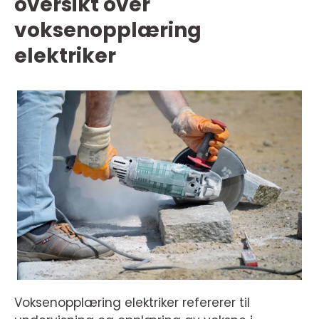
oversikt over
voksenopplæring
elektriker
Voksenopplæring elektriker refererer til